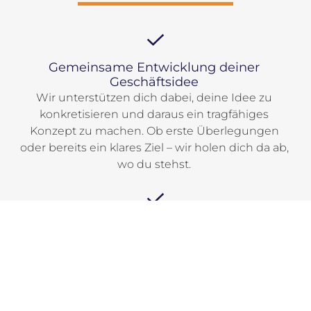
Gemeinsame Entwicklung deiner
Geschäftsidee
Wir unterstützen dich dabei, deine Idee zu
konkretisieren und daraus ein tragfähiges
Konzept zu machen. Ob erste Überlegungen
oder bereits ein klares Ziel – wir holen dich da ab,
wo du stehst.
Individuelles Einzelcoaching zur
Vorbereitung deiner Selbstständigkeit
In persönlichen Coachings arbeitest du mit
erfahrenen Gründungsbegleiter:innen an allem,
was du brauchst: Businessplan, Finanzierung,
Organisation, Auftreten und Sichtbarkeit. Du